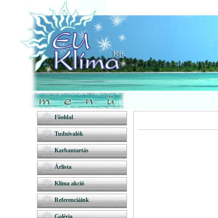
Fõoldal
Tudnivalók
Karbantartás
Árlista
Klíma akció
Referenciáink
Galéria